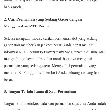
habis modal.
2. Cari Permainan yang Sedang Gacor dengan
Menggunakan RTP Resmi
Setelah mengatur modal, carilah permainan slot yang sedang
gacor atau memberikan jackpot besar. Anda dapat melihat
informasi RTP (Return to Player) resmi yang tersedia di situs, atau
menghubungi layanan live chat untuk bertanya mengenai
permainan yang sedang gacor. Mengetahui permainan yang
memiliki RTP tinggi bisa memberi Anda peluang menang lebih
besar.
3. Jangan Terlalu Lama di Satu Permainan
Jangan terlalu terfokus pada satu permainan saja. Jika Anda sudah