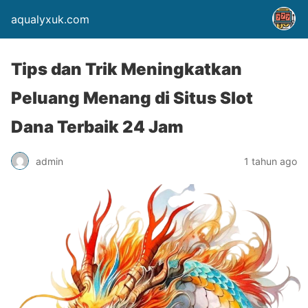
aqualyxuk.com
Tips dan Trik Meningkatkan
Peluang Menang di Situs Slot
Dana Terbaik 24 Jam
admin
1 tahun ago