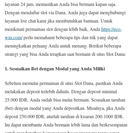
layanan 24 jam, memastikan Anda bisa bermain kapan saja.
Dengan mendaftar slot via Dana, Anda juga dapat menghubungi
layanan live chat kami jika membutuhkan bantuan. Untuk
menikmati permainan slot dengan lebih baik, Anda
https://eco-
wm.com/
perlu memahami beberapa tips dan trik yang dapat
meningkatkan peluang Anda untuk menang. Berikut beberapa
strategi yang bisa Anda terapkan saat bermain di situs Slot Dana:
1. Sesuaikan Bet dengan Modal yang Anda Miliki
Sebelum memulai permainan di situs Slot Dana, pastikan Anda
melakukan deposit terlebih dahulu. Dengan deposit minimal
25.000 IDR, Anda sudah bisa mulai bermain. Sesuaikan taruhan
(bet) dengan modal yang Anda depositkan. Misalnya, jika Anda
deposit 250.000 IDR, aturlah taruhan di kisaran 200-1000 IDR.
Ini dapat membantu Anda bermain lebih lama dan berkesempatan
untuk mendapatkan kemenangan besar (maxwin) tanpa cepat