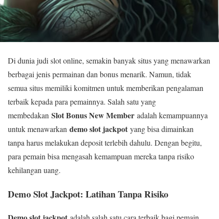
Di dunia judi slot online, semakin banyak situs yang menawarkan
berbagai jenis permainan dan bonus menarik. Namun, tidak
semua situs memiliki komitmen untuk memberikan pengalaman
terbaik kepada para pemainnya. Salah satu yang
Slot Bonus New Member
membedakan
adalah kemampuannya
demo slot jackpot
untuk menawarkan
yang bisa dimainkan
tanpa harus melakukan deposit terlebih dahulu. Dengan begitu,
para pemain bisa mengasah kemampuan mereka tanpa risiko
kehilangan uang.
Demo Slot Jackpot: Latihan Tanpa Risiko
Demo slot jackpot
adalah salah satu cara terbaik bagi pemain