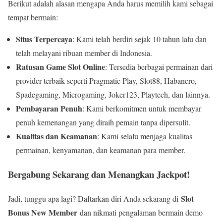
Berikut adalah alasan mengapa Anda harus memilih kami sebagai
tempat bermain:
Situs Terpercaya
: Kami telah berdiri sejak 10 tahun lalu dan
telah melayani ribuan member di Indonesia.
Ratusan Game Slot Online
: Tersedia berbagai permainan dari
provider terbaik seperti Pragmatic Play, Slot88, Habanero,
Spadegaming, Microgaming, Joker123, Playtech, dan lainnya.
Pembayaran Penuh
: Kami berkomitmen untuk membayar
penuh kemenangan yang diraih pemain tanpa dipersulit.
Kualitas dan Keamanan
: Kami selalu menjaga kualitas
permainan, kenyamanan, dan keamanan para member.
Bergabung Sekarang dan Menangkan Jackpot!
Slot
Jadi, tunggu apa lagi? Daftarkan diri Anda sekarang di
Bonus New Member
dan nikmati pengalaman bermain demo