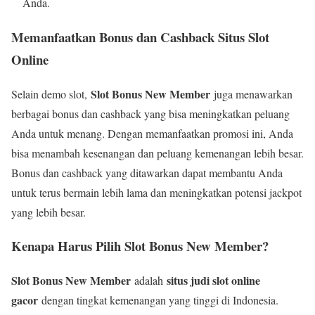
Anda.
Memanfaatkan Bonus dan Cashback Situs Slot
Online
Slot Bonus New Member
Selain demo slot,
juga menawarkan
berbagai bonus dan cashback yang bisa meningkatkan peluang
Anda untuk menang. Dengan memanfaatkan promosi ini, Anda
bisa menambah kesenangan dan peluang kemenangan lebih besar.
Bonus dan cashback yang ditawarkan dapat membantu Anda
untuk terus bermain lebih lama dan meningkatkan potensi jackpot
yang lebih besar.
Kenapa Harus Pilih Slot Bonus New Member?
Slot Bonus New Member
situs judi slot online
adalah
gacor
dengan tingkat kemenangan yang tinggi di Indonesia.