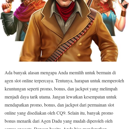
Ada banyak alasan mengapa Anda memilih untuk bermain di
agen slot online terpercaya. Tentunya, harapan untuk memperoleh
keuntungan seperti promo, bonus, dan jackpot yang melimpah
menjadi daya tarik utama. Jangan lewatkan kesempatan untuk
mendapatkan promo, bonus, dan jackpot dari permainan slot
online yang disediakan oleh CQ9. Selain itu, banyak promo
bonus menarik dari Agen Dadu yang mudah diperoleh oleh
semua anggota. Dengan begitu, Anda bisa mendapatkan