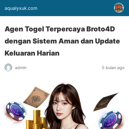
aqualyxuk.com
Agen Togel Terpercaya Broto4D
dengan Sistem Aman dan Update
Keluaran Harian
admin
5 bulan ago