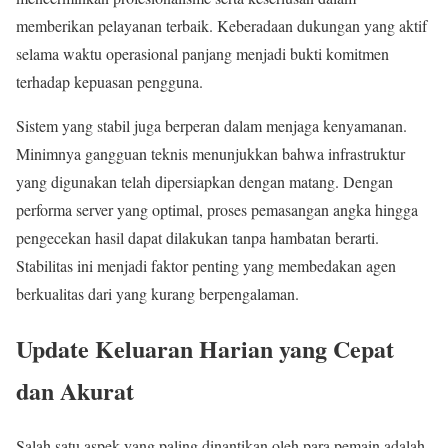
memberikan pelayanan terbaik. Keberadaan dukungan yang aktif
selama waktu operasional panjang menjadi bukti komitmen
terhadap kepuasan pengguna.
Sistem yang stabil juga berperan dalam menjaga kenyamanan.
Minimnya gangguan teknis menunjukkan bahwa infrastruktur
yang digunakan telah dipersiapkan dengan matang. Dengan
performa server yang optimal, proses pemasangan angka hingga
pengecekan hasil dapat dilakukan tanpa hambatan berarti.
Stabilitas ini menjadi faktor penting yang membedakan agen
berkualitas dari yang kurang berpengalaman.
Update Keluaran Harian yang Cepat
dan Akurat
Salah satu aspek yang paling dinantikan oleh para pemain adalah