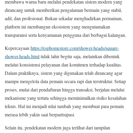
membawa warna baru melalui pendekatan sistem modern yang
dirancang untuk memberikan pengalaman bermain yang stabil,
adil, dan profesional. Bukan sekadar menghadirkan permainan,
platform ini membangun ekosistem yang mengutamakan
transparansi serta kenyamanan pengguna dari berbagai kalangan.
Kepercayaan
https://esphomestore.com/shower-heads/square-
shower-heads.html
tidak lahir begitu saja, melainkan dibentuk
melalui konsistensi pelayanan dan komitmen terhadap kualitas.
Dalam praktiknya, sistem yang digunakan telah dirancang agar
mampu mengelola data pemain secara rapi dan terstruktur. Setiap
proses, mulai dari pendaftaran hingga transaksi, berjalan melalui
mekanisme yang tertata sehingga meminimalkan risiko kesalahan
teknis. Hal ini menjadi nilai tambah yang membuat para pemain
merasa lebih yakin saat berpartisipasi.
Selain itu, pendekatan modern juga terlihat dari tampilan