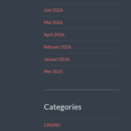
Juni 2026
Mei 2026
April 2026
Februari 2026
Januari 2026
Mei 2025
Categories
CASINO