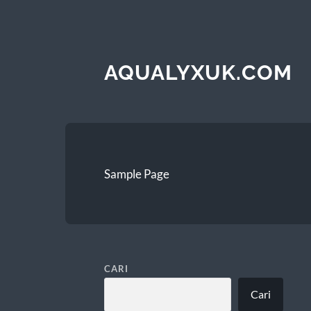
AQUALYXUK.COM
Sample Page
CARI
Cari