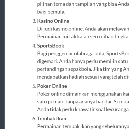
pilihan tema dan tampilan yang bisa Anda
bagi pemula.
Kasino Online
Di judi kasino online, Anda akan melawa
Permainan ini tak kalah seru dibandingkan
SportsBook
Bagi penggemar olahraga bola, SportsBoo
digemari. Anda hanya perlu memilih satu 
pertandingan sepakbola. Jika tim yang A
mendapatkan hadiah sesuai yang telah di
Poker Online
Poker online dimainkan menggunakan kart
satu pemain tanpa adanya bandar. Semua 
Anda tidak perlu khawatir soal kecurang
Tembak Ikan
Permainan tembak ikan yang sebelumnya 