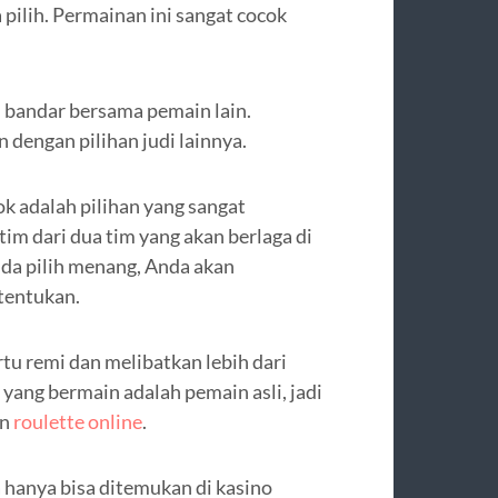
 pilih. Permainan ini sangat cocok
n bandar bersama pemain lain.
 dengan pilihan judi lainnya.
k adalah pilihan yang sangat
tim dari dua tim yang akan berlaga di
nda pilih menang, Anda akan
tentukan.
u remi dan melibatkan lebih dari
yang bermain adalah pemain asli, jadi
an
roulette online
.
hanya bisa ditemukan di kasino