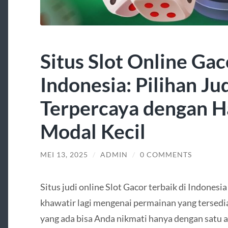
Situs Slot Online Gac
Indonesia: Pilihan Ju
Terpercaya dengan H
Modal Kecil
MEI 13, 2025
/
ADMIN
/
0 COMMENTS
Situs judi online Slot Gacor terbaik di Indone
khawatir lagi mengenai permainan yang tersedia
yang ada bisa Anda nikmati hanya dengan satu a