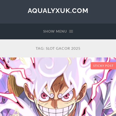
AQUALYXUK.COM
SHOW MENU
TAG:
SLOT GACOR 2025
STICKY POST