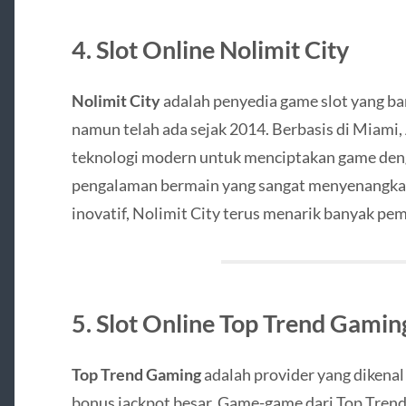
4. Slot Online Nolimit City
Nolimit City
adalah penyedia game slot yang bar
namun telah ada sejak 2014. Berbasis di Miami
teknologi modern untuk menciptakan game deng
pengalaman bermain yang sangat menyenangka
inovatif, Nolimit City terus menarik banyak pem
5. Slot Online Top Trend Gamin
Top Trend Gaming
adalah provider yang dikena
bonus jackpot besar. Game-game dari Top Tren