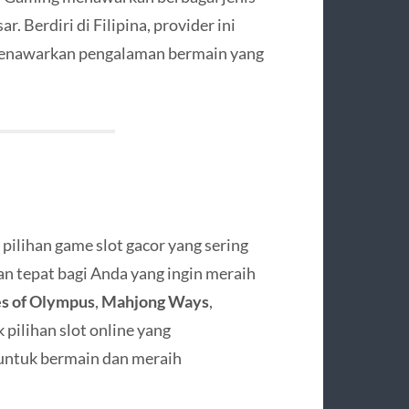
. Berdiri di Filipina, provider ini
 menawarkan pengalaman bermain yang
pilihan game slot gacor yang sering
han tepat bagi Anda yang ingin meraih
s of Olympus
,
Mahjong Ways
,
pilihan slot online yang
untuk bermain dan meraih