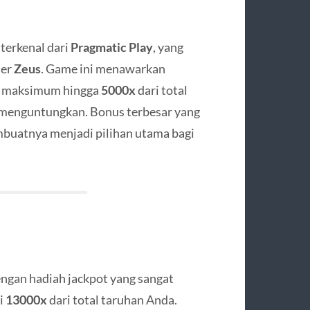
terkenal dari
Pragmatic Play
, yang
ter
Zeus
. Game ini menawarkan
n maksimum hingga
5000x
dari total
menguntungkan. Bonus terbesar yang
mbuatnya menjadi pilihan utama bagi
ngan hadiah jackpot yang sangat
i
13000x
dari total taruhan Anda.