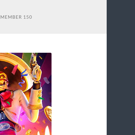
 MEMBER 150