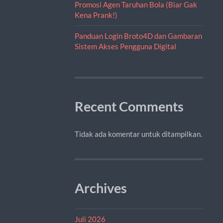
Promosi Agen Taruhan Bola (Biar Gak
Kena Prank!)
Panduan Login Broto4D dan Gambaran
Sistem Akses Pengguna Digital
Recent Comments
Tidak ada komentar untuk ditampilkan.
Archives
Juli 2026