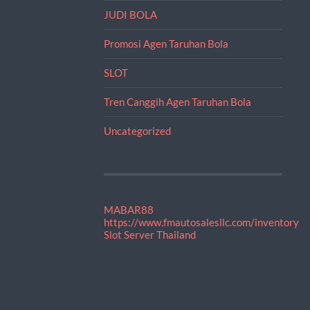
JUDI BOLA
Promosi Agen Taruhan Bola
SLOT
Tren Canggih Agen Taruhan Bola
Uncategorized
MABAR88
https://www.fmautosalesllc.com/inventory
Slot Server Thailand