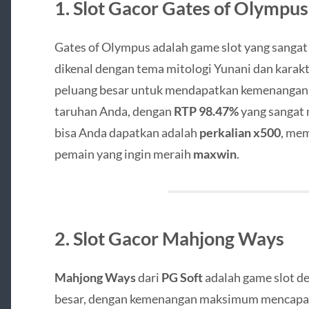
1. Slot Gacor Gates of Olympus
Gates of Olympus adalah game slot yang sangat 
dikenal dengan tema mitologi Yunani dan karak
peluang besar untuk mendapatkan kemenanga
taruhan Anda, dengan
RTP 98.47%
yang sangat 
bisa Anda dapatkan adalah
perkalian x500
, me
pemain yang ingin meraih
maxwin
.
2. Slot Gacor Mahjong Ways
Mahjong Ways
dari
PG Soft
adalah game slot de
besar, dengan kemenangan maksimum mencapa