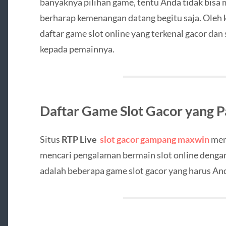
banyaknya pilihan game, tentu Anda tidak bis
berharap kemenangan datang begitu saja. Oleh 
daftar game slot online yang terkenal gacor da
kepada pemainnya.
Daftar Game Slot Gacor yang 
Situs
RTP Live
slot gacor gampang maxwin
men
mencari pengalaman bermain slot online denga
adalah beberapa game slot gacor yang harus An