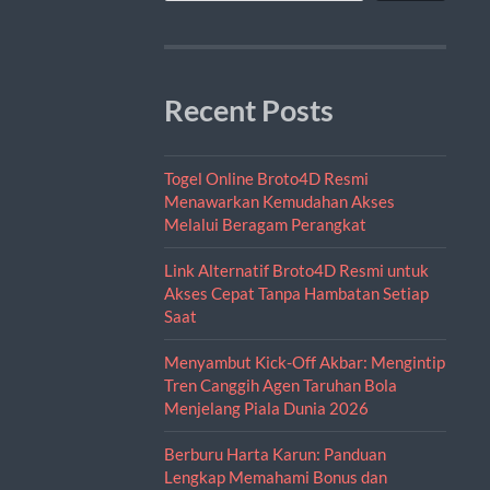
Recent Posts
Togel Online Broto4D Resmi
Menawarkan Kemudahan Akses
Melalui Beragam Perangkat
Link Alternatif Broto4D Resmi untuk
Akses Cepat Tanpa Hambatan Setiap
Saat
Menyambut Kick-Off Akbar: Mengintip
Tren Canggih Agen Taruhan Bola
Menjelang Piala Dunia 2026
Berburu Harta Karun: Panduan
Lengkap Memahami Bonus dan