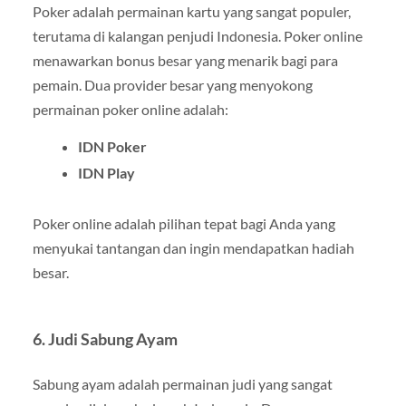
Poker adalah permainan kartu yang sangat populer,
terutama di kalangan penjudi Indonesia. Poker online
menawarkan bonus besar yang menarik bagi para
pemain. Dua provider besar yang menyokong
permainan poker online adalah:
IDN Poker
IDN Play
Poker online adalah pilihan tepat bagi Anda yang
menyukai tantangan dan ingin mendapatkan hadiah
besar.
6. Judi Sabung Ayam
Sabung ayam adalah permainan judi yang sangat