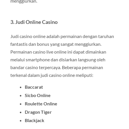
menggiurkan.
3. Judi Online Casino
Judi casino online adalah permainan dengan taruhan
fantastis dan bonus yang sangat menggiurkan.
Permainan casino live online ini dapat dimainkan
melalui smartphone dan disiarkan langsung oleh
bandar casino terpercaya. Beberapa permainan
terkenal dalam judi casino online meliputi:
Baccarat
Sicbo Online
Roulette Online
Dragon Tiger
Blackjack