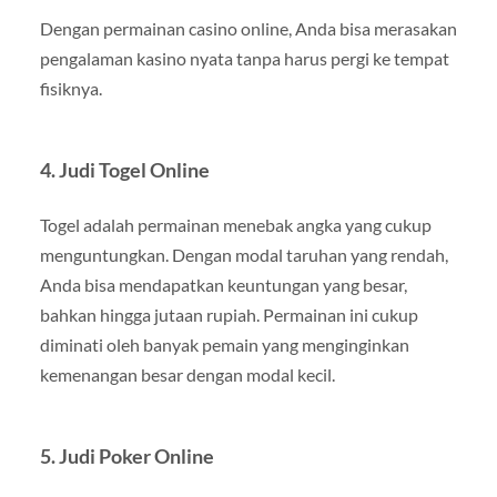
Dengan permainan casino online, Anda bisa merasakan
pengalaman kasino nyata tanpa harus pergi ke tempat
fisiknya.
4. Judi Togel Online
Togel adalah permainan menebak angka yang cukup
menguntungkan. Dengan modal taruhan yang rendah,
Anda bisa mendapatkan keuntungan yang besar,
bahkan hingga jutaan rupiah. Permainan ini cukup
diminati oleh banyak pemain yang menginginkan
kemenangan besar dengan modal kecil.
5. Judi Poker Online